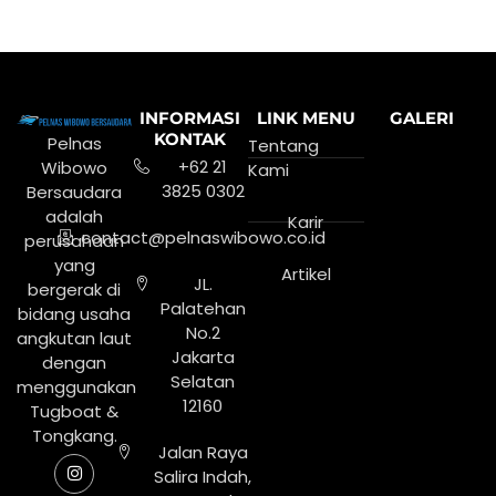
INFORMASI
LINK MENU
GALERI
KONTAK
Pelnas
Tentang
+62 21
Wibowo
Kami
3825 0302
Bersaudara
adalah
Karir
contact@pelnaswibowo.co.id
perusahaan
yang
Artikel
JL.
bergerak di
Palatehan
bidang usaha
No.2
angkutan laut
Jakarta
dengan
Selatan
menggunakan
12160
Tugboat &
Tongkang.
Jalan Raya
Salira Indah,